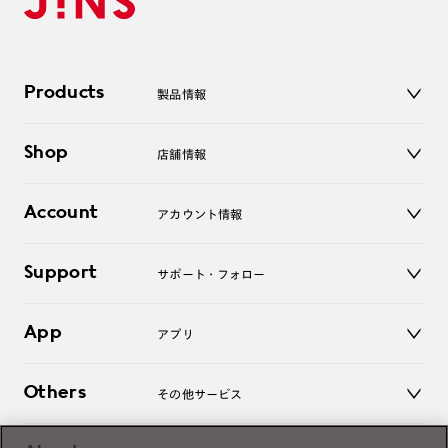
Products
製品情報
メガネ
Shop
店舗情報
サングラス
レンズ
店舗
コンタクトレンズ
Account
アカウント情報
オンラインショップ
老眼鏡
キッズ
マイページ／ログイン
Support
アクセサリー
サポート・フォロー
ログアウト
LINE公式アカウント
お知らせ
App
アプリ
よくあるご質問
ご利用ガイド
JINSアプリ
お問い合わせ
Others
その他サービス
3D WEB試着