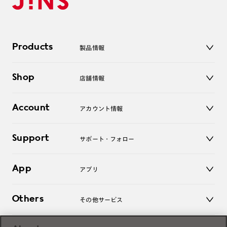
Products
製品情報
メガネ
Shop
店舗情報
サングラス
レンズ
店舗
コンタクトレンズ
Account
アカウント情報
オンラインショップ
老眼鏡
キッズ
マイページ／ログイン
Support
アクセサリー
サポート・フォロー
ログアウト
LINE公式アカウント
お知らせ
App
アプリ
よくあるご質問
ご利用ガイド
JINSアプリ
お問い合わせ
Others
その他サービス
3D WEB試着