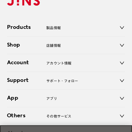
Products
製品情報
メガネ
Shop
店舗情報
サングラス
レンズ
店舗
コンタクトレンズ
Account
アカウント情報
オンラインショップ
老眼鏡
キッズ
マイページ／ログイン
Support
アクセサリー
サポート・フォロー
ログアウト
LINE公式アカウント
お知らせ
App
アプリ
よくあるご質問
ご利用ガイド
JINSアプリ
お問い合わせ
Others
その他サービス
3D WEB試着