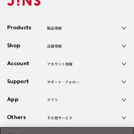
Products
製品情報
メガネ
Shop
店舗情報
サングラス
レンズ
店舗
コンタクトレンズ
Account
アカウント情報
オンラインショップ
老眼鏡
キッズ
マイページ／ログイン
Support
アクセサリー
サポート・フォロー
ログアウト
LINE公式アカウント
お知らせ
App
アプリ
よくあるご質問
ご利用ガイド
JINSアプリ
お問い合わせ
Others
その他サービス
3D WEB試着