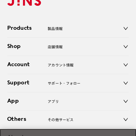
Products
製品情報
メガネ
Shop
店舗情報
サングラス
レンズ
店舗
コンタクトレンズ
Account
アカウント情報
オンラインショップ
老眼鏡
キッズ
マイページ／ログイン
Support
アクセサリー
サポート・フォロー
ログアウト
LINE公式アカウント
お知らせ
App
アプリ
よくあるご質問
ご利用ガイド
JINSアプリ
お問い合わせ
Others
その他サービス
3D WEB試着