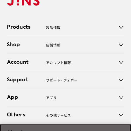
Products
製品情報
メガネ
Shop
店舗情報
サングラス
レンズ
店舗
コンタクトレンズ
Account
アカウント情報
オンラインショップ
老眼鏡
キッズ
マイページ／ログイン
Support
アクセサリー
サポート・フォロー
ログアウト
LINE公式アカウント
お知らせ
App
アプリ
よくあるご質問
ご利用ガイド
JINSアプリ
お問い合わせ
Others
その他サービス
3D WEB試着