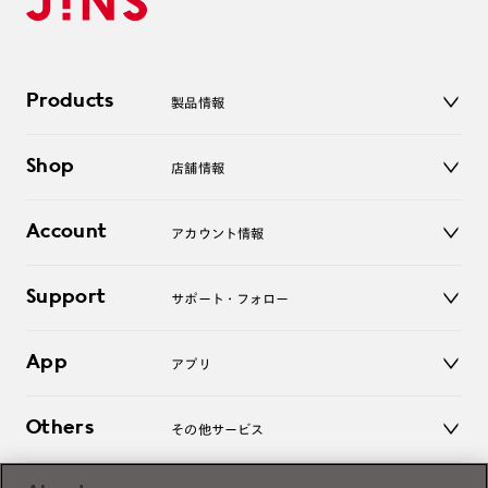
Products
製品情報
メガネ
Shop
店舗情報
サングラス
レンズ
店舗
コンタクトレンズ
Account
アカウント情報
オンラインショップ
老眼鏡
キッズ
マイページ／ログイン
Support
アクセサリー
サポート・フォロー
ログアウト
LINE公式アカウント
お知らせ
App
アプリ
よくあるご質問
ご利用ガイド
JINSアプリ
お問い合わせ
Others
その他サービス
3D WEB試着