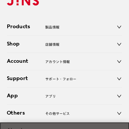
Products
製品情報
メガネ
Shop
店舗情報
サングラス
レンズ
店舗
コンタクトレンズ
Account
アカウント情報
オンラインショップ
老眼鏡
キッズ
マイページ／ログイン
Support
アクセサリー
サポート・フォロー
ログアウト
LINE公式アカウント
お知らせ
App
アプリ
よくあるご質問
ご利用ガイド
JINSアプリ
お問い合わせ
Others
その他サービス
3D WEB試着