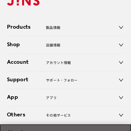
Products
製品情報
メガネ
Shop
店舗情報
サングラス
レンズ
店舗
コンタクトレンズ
Account
アカウント情報
オンラインショップ
老眼鏡
キッズ
マイページ／ログイン
Support
アクセサリー
サポート・フォロー
ログアウト
LINE公式アカウント
お知らせ
App
アプリ
よくあるご質問
ご利用ガイド
JINSアプリ
お問い合わせ
Others
その他サービス
3D WEB試着