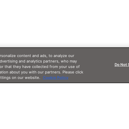
sonalize content and ads, to analyze our
advertising and analytics partners, who may
Do Not 
or that they have collected from your use of
ation about you with our partners. Please click
ettings on our website.
Cookie Policy