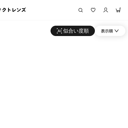
タクトレンズ
似合い度順
表示順