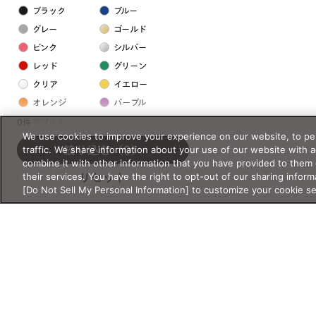
ブラック
ブルー
グレー
ゴールド
ピンク
シルバー
レッド
グリーン
クリア
イエロー
オレンジ
パープル
ホワイト
0件
We use cookies to improve your experience on our website, to per
traffic. We share information about your use of our website with 
絞り込む
（0）
フレームの素材
combine it with other information that you have provided to them 
their services. You have the right to opt-out of our sharing inform
リセット
プラスチック系
[Do Not Sell My Personal Information] to customize your cookie s
樹脂
アセテート
サスティナブル素材
セルロイド