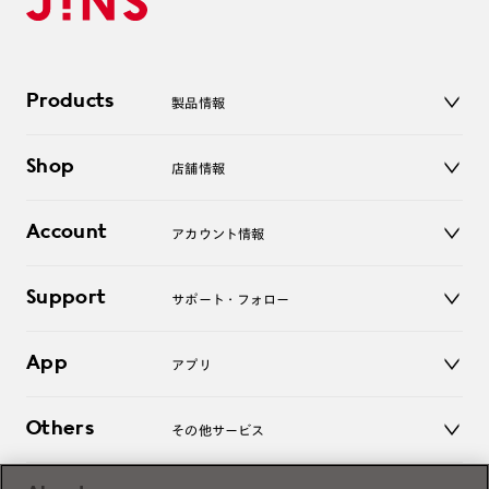
Products
製品情報
メガネ
Shop
店舗情報
サングラス
レンズ
店舗
コンタクトレンズ
Account
アカウント情報
オンラインショップ
老眼鏡
キッズ
マイページ／ログイン
Support
アクセサリー
サポート・フォロー
ログアウト
LINE公式アカウント
お知らせ
App
アプリ
よくあるご質問
ご利用ガイド
JINSアプリ
お問い合わせ
Others
その他サービス
3D WEB試着