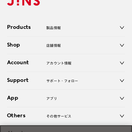
Products
製品情報
メガネ
Shop
店舗情報
サングラス
レンズ
店舗
コンタクトレンズ
Account
アカウント情報
オンラインショップ
老眼鏡
キッズ
マイページ／ログイン
Support
アクセサリー
サポート・フォロー
ログアウト
LINE公式アカウント
お知らせ
App
アプリ
よくあるご質問
ご利用ガイド
JINSアプリ
お問い合わせ
Others
その他サービス
3D WEB試着