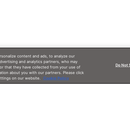
sonalize content and ads, to analyze our
advertising and analytics partners, who may
Do Not 
or that they have collected from your use of
ation about you with our partners. Please click
ettings on our website.
Cookie Policy