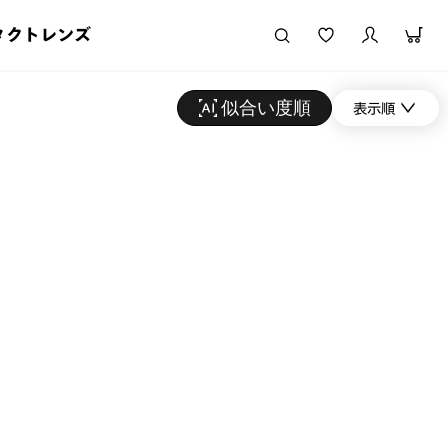
タクトレンズ
似合い度順
表示順