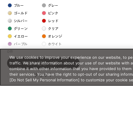
ブルー
グレー
ゴールド
ピンク
シルバー
レッド
グリーン
クリア
イエロー
オレンジ
パープル
ホワイト
0件
We use cookies to improve your experience on our website, to per
フレームの素材
traffic. We share information about your use of our website with 
絞り込む
（0）
combine it with other information that you have provided to them 
プラスチック系
their services. You have the right to opt-out of our sharing inform
リセット
[Do Not Sell My Personal Information] to customize your cookie s
樹脂
アセテート
サスティナブル素材
セルロイド