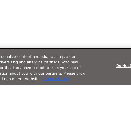
sonalize content and ads, to analyze our
advertising and analytics partners, who may
Do Not 
or that they have collected from your use of
ation about you with our partners. Please click
ettings on our website.
Cookie Policy