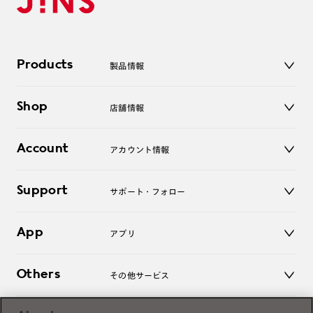
Products
製品情報
メガネ
Shop
店舗情報
サングラス
レンズ
店舗
コンタクトレンズ
Account
アカウント情報
オンラインショップ
老眼鏡
キッズ
マイページ／ログイン
Support
アクセサリー
サポート・フォロー
ログアウト
LINE公式アカウント
お知らせ
App
アプリ
よくあるご質問
ご利用ガイド
JINSアプリ
お問い合わせ
Others
その他サービス
3D WEB試着