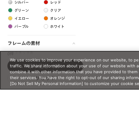
シルバー
レッド
グリーン
クリア
イエロー
オレンジ
パープル
ホワイト
フレームの素材
プラスチック系
0件
We use cookies to improve your experience on our website, to per
樹脂
traffic. We share information about your use of our website with 
絞り込む
（0）
combine it with other information that you have provided to them 
their services. You have the right to opt-out of our sharing inform
リセット
アセテート
[Do Not Sell My Personal Information] to customize your cookie s
サスティナブル素材
セルロイド
金属系
メタル