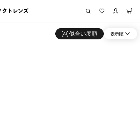
タクトレンズ
似合い度順
表示順