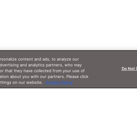
sonalize content and ads, to analyze our
advertising and analytics partners, who may
Do Not 
or that they have collected from your use of
ation about you with our partners. Please click
ettings on our website.
Cookie Policy