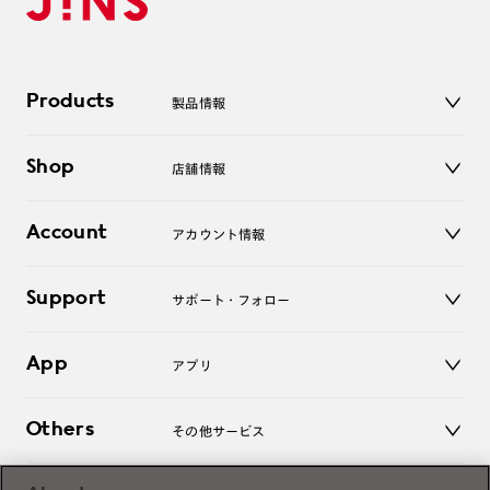
Products
製品情報
メガネ
Shop
店舗情報
サングラス
レンズ
店舗
コンタクトレンズ
Account
アカウント情報
オンラインショップ
老眼鏡
キッズ
マイページ／ログイン
Support
アクセサリー
サポート・フォロー
ログアウト
LINE公式アカウント
お知らせ
App
アプリ
よくあるご質問
ご利用ガイド
JINSアプリ
お問い合わせ
Others
その他サービス
3D WEB試着