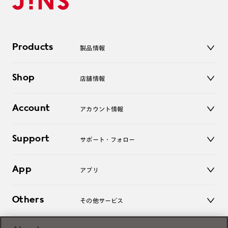
Products
製品情報
メガネ
Shop
店舗情報
サングラス
レンズ
店舗
コンタクトレンズ
Account
アカウント情報
オンラインショップ
老眼鏡
キッズ
マイページ／ログイン
Support
アクセサリー
サポート・フォロー
ログアウト
LINE公式アカウント
お知らせ
App
アプリ
よくあるご質問
ご利用ガイド
JINSアプリ
お問い合わせ
Others
その他サービス
3D WEB試着