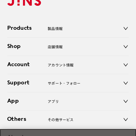
Products
製品情報
メガネ
Shop
店舗情報
サングラス
レンズ
店舗
コンタクトレンズ
Account
アカウント情報
オンラインショップ
老眼鏡
キッズ
マイページ／ログイン
Support
アクセサリー
サポート・フォロー
ログアウト
LINE公式アカウント
お知らせ
App
アプリ
よくあるご質問
ご利用ガイド
JINSアプリ
お問い合わせ
Others
その他サービス
3D WEB試着