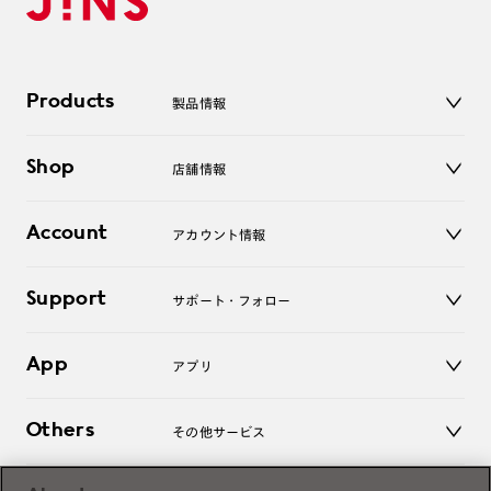
Products
製品情報
メガネ
Shop
店舗情報
サングラス
レンズ
店舗
コンタクトレンズ
Account
アカウント情報
オンラインショップ
老眼鏡
キッズ
マイページ／ログイン
Support
アクセサリー
サポート・フォロー
ログアウト
LINE公式アカウント
お知らせ
App
アプリ
よくあるご質問
ご利用ガイド
JINSアプリ
お問い合わせ
Others
その他サービス
3D WEB試着