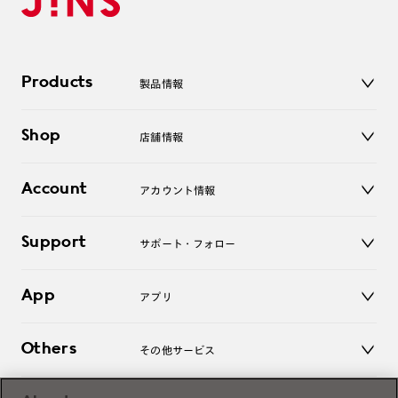
Products
製品情報
メガネ
Shop
店舗情報
サングラス
レンズ
店舗
コンタクトレンズ
Account
アカウント情報
オンラインショップ
老眼鏡
キッズ
マイページ／ログイン
Support
アクセサリー
サポート・フォロー
ログアウト
LINE公式アカウント
お知らせ
App
アプリ
よくあるご質問
ご利用ガイド
JINSアプリ
お問い合わせ
Others
その他サービス
3D WEB試着