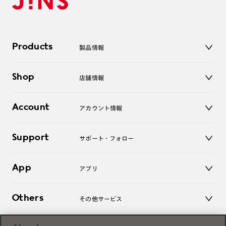
Products
製品情報
メガネ
Shop
店舗情報
サングラス
レンズ
店舗
コンタクトレンズ
Account
アカウント情報
オンラインショップ
老眼鏡
キッズ
マイページ／ログイン
Support
アクセサリー
サポート・フォロー
ログアウト
LINE公式アカウント
お知らせ
App
アプリ
よくあるご質問
ご利用ガイド
JINSアプリ
お問い合わせ
Others
その他サービス
3D WEB試着