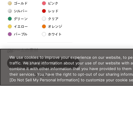
ゴールド
ピンク
シルバー
レッド
グリーン
クリア
イエロー
オレンジ
パープル
ホワイト
フレームの素材
0件
We use cookies to improve your experience on our website, to per
プラスチック系
traffic. We share information about your use of our website with 
絞り込む
（0）
combine it with other information that you have provided to them 
樹脂
their services. You have the right to opt-out of our sharing inform
リセット
[Do Not Sell My Personal Information] to customize your cookie s
アセテート
サスティナブル素材
セルロイド
金属系