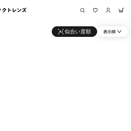
タクトレンズ
似合い度順
表示順