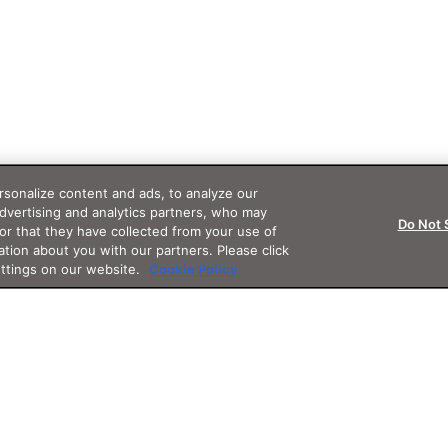
sonalize content and ads, to analyze our
advertising and analytics partners, who may
Do Not 
or that they have collected from your use of
ation about you with our partners. Please click
ettings on our website.
Cookie Policy