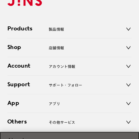
Products
製品情報
メガネ
Shop
店舗情報
サングラス
レンズ
店舗
コンタクトレンズ
Account
アカウント情報
オンラインショップ
老眼鏡
キッズ
マイページ／ログイン
Support
アクセサリー
サポート・フォロー
ログアウト
LINE公式アカウント
お知らせ
App
アプリ
よくあるご質問
ご利用ガイド
JINSアプリ
お問い合わせ
Others
その他サービス
3D WEB試着