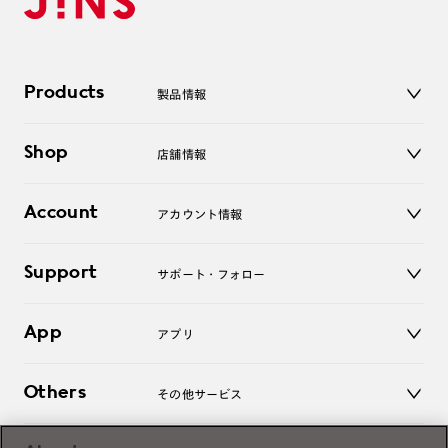
Products
製品情報
メガネ
Shop
店舗情報
サングラス
レンズ
店舗
コンタクトレンズ
Account
アカウント情報
オンラインショップ
老眼鏡
キッズ
マイページ／ログイン
Support
アクセサリー
サポート・フォロー
ログアウト
LINE公式アカウント
お知らせ
App
アプリ
よくあるご質問
ご利用ガイド
JINSアプリ
お問い合わせ
Others
その他サービス
3D WEB試着