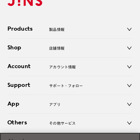
Products
製品情報
メガネ
Shop
店舗情報
サングラス
レンズ
店舗
コンタクトレンズ
Account
アカウント情報
オンラインショップ
老眼鏡
キッズ
マイページ／ログイン
Support
アクセサリー
サポート・フォロー
ログアウト
LINE公式アカウント
お知らせ
App
アプリ
よくあるご質問
ご利用ガイド
JINSアプリ
お問い合わせ
Others
その他サービス
3D WEB試着