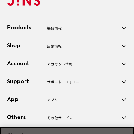
Products
製品情報
メガネ
Shop
店舗情報
サングラス
レンズ
店舗
コンタクトレンズ
Account
アカウント情報
オンラインショップ
老眼鏡
キッズ
マイページ／ログイン
Support
アクセサリー
サポート・フォロー
ログアウト
LINE公式アカウント
お知らせ
App
アプリ
よくあるご質問
ご利用ガイド
JINSアプリ
お問い合わせ
Others
その他サービス
3D WEB試着