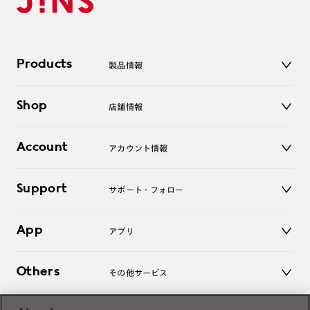
Products
製品情報
メガネ
Shop
店舗情報
サングラス
レンズ
店舗
コンタクトレンズ
Account
アカウント情報
オンラインショップ
老眼鏡
キッズ
マイページ／ログイン
Support
アクセサリー
サポート・フォロー
ログアウト
LINE公式アカウント
お知らせ
App
アプリ
よくあるご質問
ご利用ガイド
JINSアプリ
お問い合わせ
Others
その他サービス
3D WEB試着