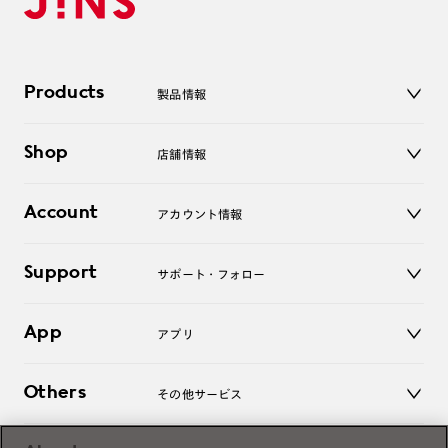
Products
製品情報
メガネ
Shop
店舗情報
サングラス
レンズ
店舗
コンタクトレンズ
Account
アカウント情報
オンラインショップ
老眼鏡
キッズ
マイページ／ログイン
Support
アクセサリー
サポート・フォロー
ログアウト
LINE公式アカウント
お知らせ
App
アプリ
よくあるご質問
ご利用ガイド
JINSアプリ
お問い合わせ
Others
その他サービス
3D WEB試着