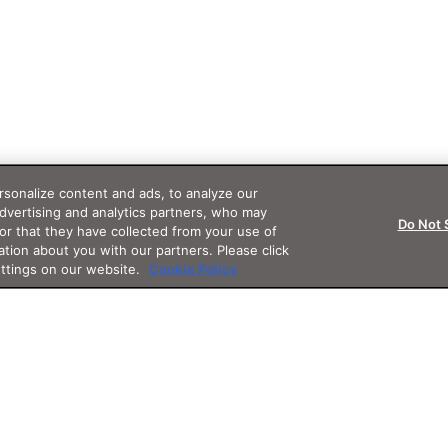
sonalize content and ads, to analyze our
advertising and analytics partners, who may
Do Not 
or that they have collected from your use of
ation about you with our partners. Please click
ettings on our website.
Cookie Policy