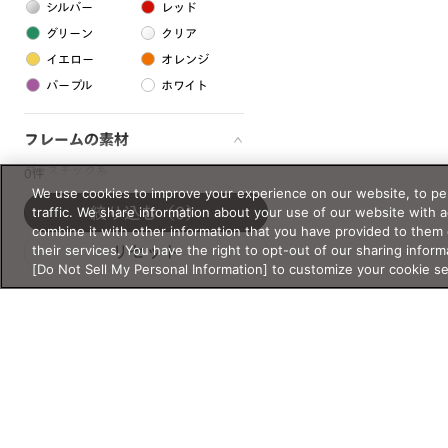
シルバー
レッド
グリーン
クリア
イエロー
オレンジ
パープル
ホワイト
フレームの素材
プラスチック系
0件
We use cookies to improve your experience on our website, to per
樹脂
traffic. We share information about your use of our website with 
絞り込む
（0）
combine it with other information that you have provided to them 
their services. You have the right to opt-out of our sharing inform
リセット
アセテート
[Do Not Sell My Personal Information] to customize your cookie s
サスティナブル素材
セルロイド
金属系
メタル