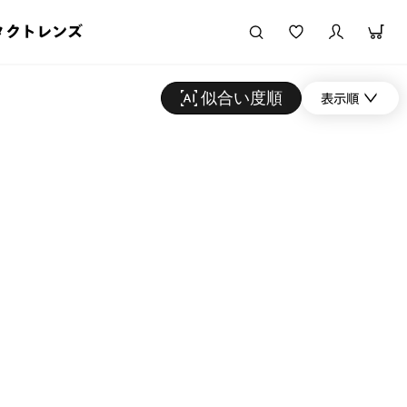
タクトレンズ
似合い度順
表示順