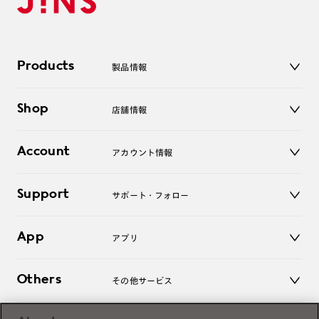
Products
製品情報
メガネ
Shop
店舗情報
サングラス
レンズ
店舗
コンタクトレンズ
Account
アカウント情報
オンラインショップ
老眼鏡
キッズ
マイページ／ログイン
Support
アクセサリー
サポート・フォロー
ログアウト
LINE公式アカウント
お知らせ
App
アプリ
よくあるご質問
ご利用ガイド
JINSアプリ
お問い合わせ
Others
その他サービス
3D WEB試着