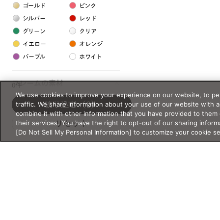
ゴールド
ピンク
シルバー
レッド
グリーン
クリア
イエロー
オレンジ
パープル
ホワイト
フレームの素材
0件
We use cookies to improve your experience on our website, to per
プラスチック系
traffic. We share information about your use of our website with 
絞り込む
（0）
combine it with other information that you have provided to them 
樹脂
their services. You have the right to opt-out of our sharing inform
リセット
[Do Not Sell My Personal Information] to customize your cookie s
アセテート
サスティナブル素材
セルロイド
金属系