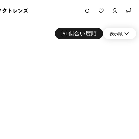
タクトレンズ
似合い度順
表示順