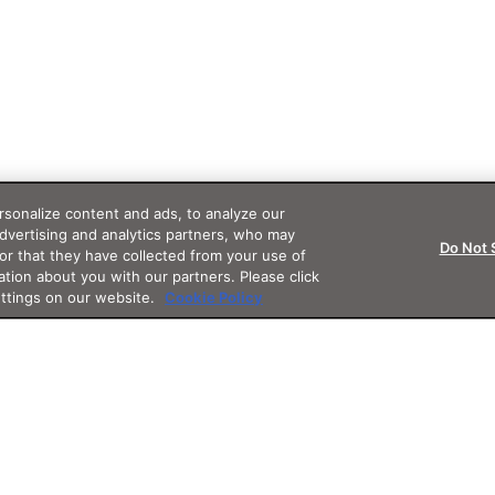
sonalize content and ads, to analyze our
advertising and analytics partners, who may
Do Not 
or that they have collected from your use of
ation about you with our partners. Please click
ettings on our website.
Cookie Policy