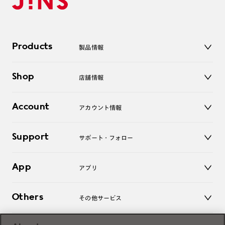
Products
製品情報
メガネ
Shop
店舗情報
サングラス
レンズ
店舗
コンタクトレンズ
Account
アカウント情報
オンラインショップ
老眼鏡
キッズ
マイページ／ログイン
Support
アクセサリー
サポート・フォロー
ログアウト
LINE公式アカウント
お知らせ
App
アプリ
よくあるご質問
ご利用ガイド
JINSアプリ
お問い合わせ
Others
その他サービス
3D WEB試着