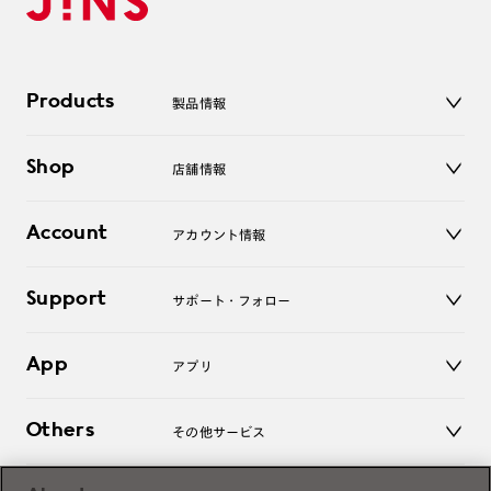
Products
製品情報
メガネ
Shop
店舗情報
サングラス
レンズ
店舗
コンタクトレンズ
Account
アカウント情報
オンラインショップ
老眼鏡
キッズ
マイページ／ログイン
Support
アクセサリー
サポート・フォロー
ログアウト
LINE公式アカウント
お知らせ
App
アプリ
よくあるご質問
ご利用ガイド
JINSアプリ
お問い合わせ
Others
その他サービス
3D WEB試着