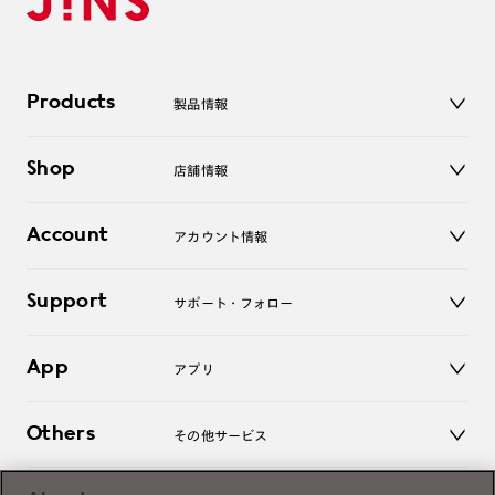
Products
製品情報
メガネ
Shop
店舗情報
サングラス
レンズ
店舗
コンタクトレンズ
Account
アカウント情報
オンラインショップ
老眼鏡
キッズ
マイページ／ログイン
Support
アクセサリー
サポート・フォロー
ログアウト
LINE公式アカウント
お知らせ
App
アプリ
よくあるご質問
ご利用ガイド
JINSアプリ
お問い合わせ
Others
その他サービス
3D WEB試着