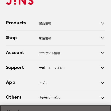
Products
製品情報
メガネ
Shop
店舗情報
サングラス
レンズ
店舗
コンタクトレンズ
Account
アカウント情報
オンラインショップ
老眼鏡
キッズ
マイページ／ログイン
Support
アクセサリー
サポート・フォロー
ログアウト
LINE公式アカウント
お知らせ
App
アプリ
よくあるご質問
ご利用ガイド
JINSアプリ
お問い合わせ
Others
その他サービス
3D WEB試着