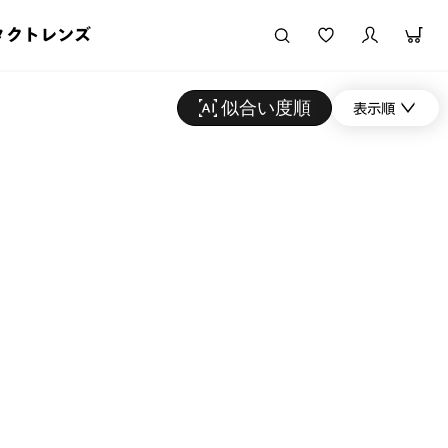
タクトレンズ
似合い度順
表示順