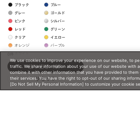
ブラック
ブルー
グレー
ゴールド
ピンク
シルバー
レッド
グリーン
クリア
イエロー
オレンジ
パープル
ホワイト
0件
We use cookies to improve your experience on our website, to per
traffic. We share information about your use of our website with 
絞り込む
（0）
フレームの素材
combine it with other information that you have provided to them 
their services. You have the right to opt-out of our sharing inform
リセット
プラスチック系
[Do Not Sell My Personal Information] to customize your cookie s
樹脂
アセテート
サスティナブル素材
セルロイド