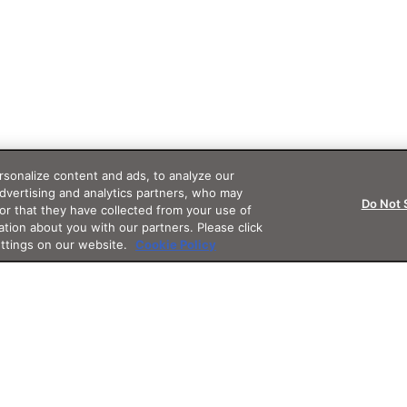
sonalize content and ads, to analyze our
advertising and analytics partners, who may
Do Not 
or that they have collected from your use of
ation about you with our partners. Please click
ettings on our website.
Cookie Policy