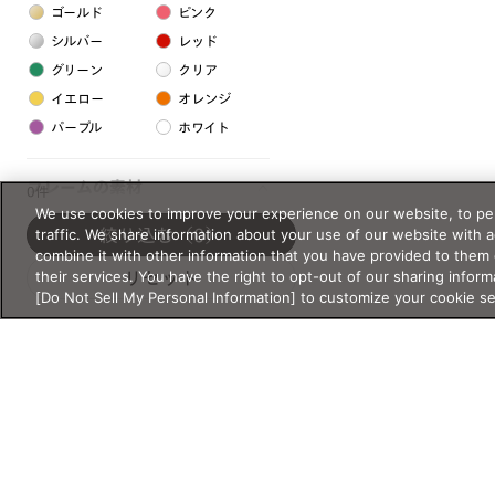
ゴールド
ピンク
シルバー
レッド
グリーン
クリア
イエロー
オレンジ
パープル
ホワイト
フレームの素材
0件
We use cookies to improve your experience on our website, to per
プラスチック系
traffic. We share information about your use of our website with 
絞り込む
（0）
combine it with other information that you have provided to them 
樹脂
their services. You have the right to opt-out of our sharing inform
リセット
[Do Not Sell My Personal Information] to customize your cookie s
アセテート
サスティナブル素材
セルロイド
金属系