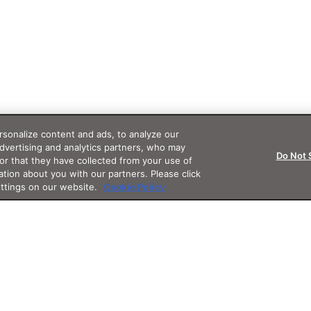
sonalize content and ads, to analyze our
advertising and analytics partners, who may
Do Not 
or that they have collected from your use of
ation about you with our partners. Please click
ettings on our website.
Cookie Policy