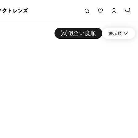
タクトレンズ
似合い度順
表示順