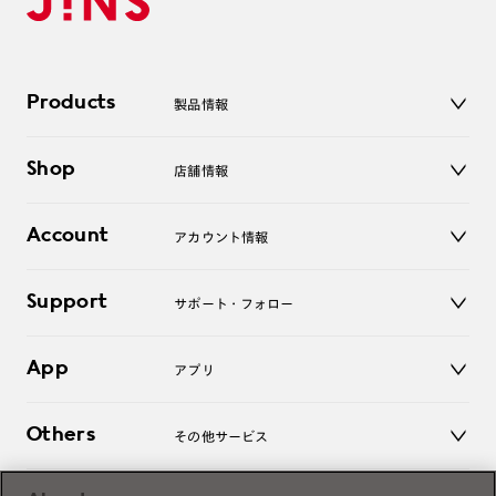
Products
製品情報
メガネ
Shop
店舗情報
サングラス
レンズ
店舗
コンタクトレンズ
Account
アカウント情報
オンラインショップ
老眼鏡
キッズ
マイページ／ログイン
Support
アクセサリー
サポート・フォロー
ログアウト
LINE公式アカウント
お知らせ
App
アプリ
よくあるご質問
ご利用ガイド
JINSアプリ
お問い合わせ
Others
その他サービス
3D WEB試着