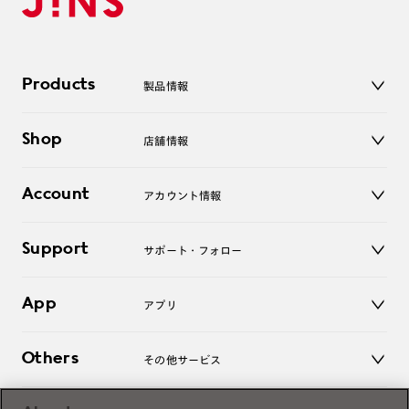
Products
製品情報
メガネ
Shop
店舗情報
サングラス
レンズ
店舗
コンタクトレンズ
Account
アカウント情報
オンラインショップ
老眼鏡
キッズ
マイページ／ログイン
Support
アクセサリー
サポート・フォロー
ログアウト
LINE公式アカウント
お知らせ
App
アプリ
よくあるご質問
ご利用ガイド
JINSアプリ
お問い合わせ
Others
その他サービス
3D WEB試着