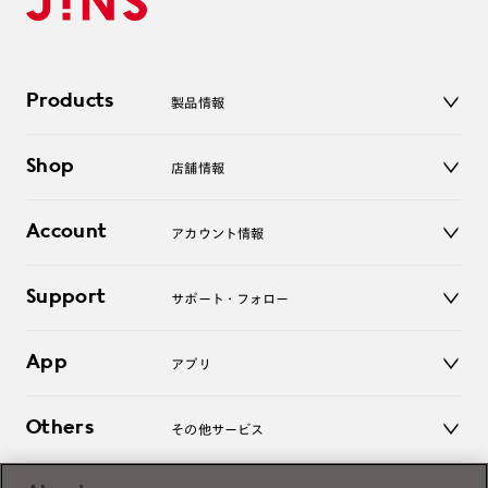
Products
製品情報
メガネ
Shop
店舗情報
サングラス
レンズ
店舗
コンタクトレンズ
Account
アカウント情報
オンラインショップ
老眼鏡
キッズ
マイページ／ログイン
Support
アクセサリー
サポート・フォロー
ログアウト
LINE公式アカウント
お知らせ
App
アプリ
よくあるご質問
ご利用ガイド
JINSアプリ
お問い合わせ
Others
その他サービス
3D WEB試着