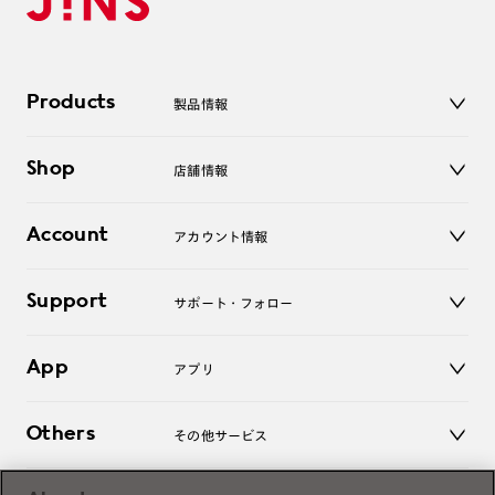
Products
製品情報
メガネ
Shop
店舗情報
サングラス
レンズ
店舗
コンタクトレンズ
Account
アカウント情報
オンラインショップ
老眼鏡
キッズ
マイページ／ログイン
Support
アクセサリー
サポート・フォロー
ログアウト
LINE公式アカウント
お知らせ
App
アプリ
よくあるご質問
ご利用ガイド
JINSアプリ
お問い合わせ
Others
その他サービス
3D WEB試着