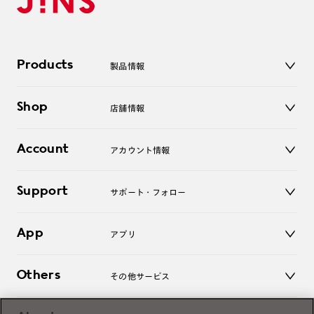
Products
製品情報
メガネ
Shop
店舗情報
サングラス
レンズ
店舗
コンタクトレンズ
Account
アカウント情報
オンラインショップ
老眼鏡
キッズ
マイページ／ログイン
Support
アクセサリー
サポート・フォロー
ログアウト
LINE公式アカウント
お知らせ
App
アプリ
よくあるご質問
ご利用ガイド
JINSアプリ
お問い合わせ
Others
その他サービス
3D WEB試着