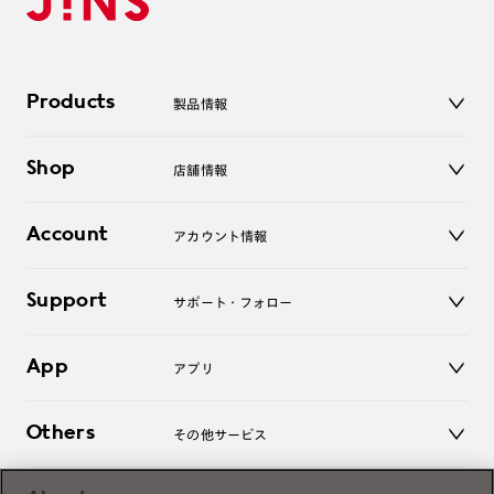
Products
製品情報
メガネ
Shop
店舗情報
サングラス
レンズ
店舗
コンタクトレンズ
Account
アカウント情報
オンラインショップ
老眼鏡
キッズ
マイページ／ログイン
Support
アクセサリー
サポート・フォロー
ログアウト
LINE公式アカウント
お知らせ
App
アプリ
よくあるご質問
ご利用ガイド
JINSアプリ
お問い合わせ
Others
その他サービス
3D WEB試着