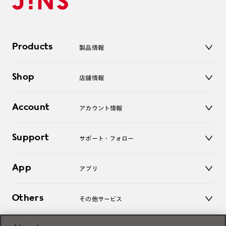
Products
製品情報
メガネ
Shop
店舗情報
サングラス
レンズ
店舗
コンタクトレンズ
Account
アカウント情報
オンラインショップ
老眼鏡
キッズ
マイページ／ログイン
Support
アクセサリー
サポート・フォロー
ログアウト
LINE公式アカウント
お知らせ
App
アプリ
よくあるご質問
ご利用ガイド
JINSアプリ
お問い合わせ
Others
その他サービス
3D WEB試着