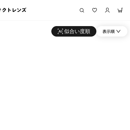
タクトレンズ
似合い度順
表示順