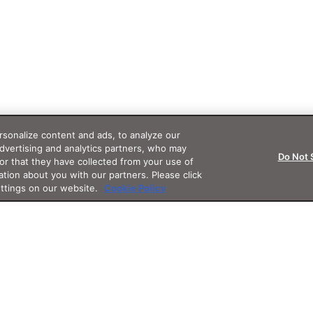
sonalize content and ads, to analyze our
advertising and analytics partners, who may
Do Not 
or that they have collected from your use of
ation about you with our partners. Please click
ettings on our website.
Cookie Policy