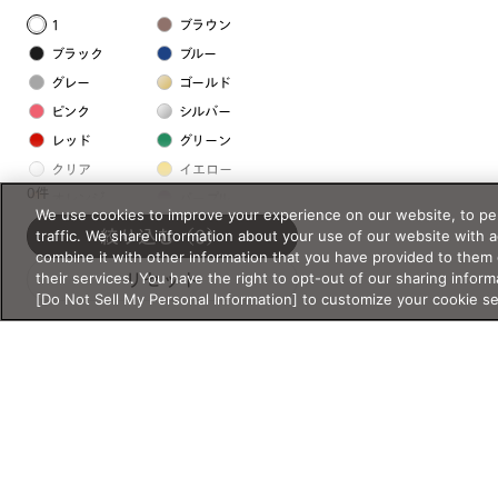
1
ブラウン
ブラック
ブルー
グレー
ゴールド
ピンク
シルバー
レッド
グリーン
クリア
イエロー
0件
オレンジ
パープル
We use cookies to improve your experience on our website, to per
ホワイト
traffic. We share information about your use of our website with 
絞り込む
（0）
combine it with other information that you have provided to them 
their services. You have the right to opt-out of our sharing inform
リセット
フレームの素材
[Do Not Sell My Personal Information] to customize your cookie s
プラスチック系
樹脂
アセテート
サスティナブル素材