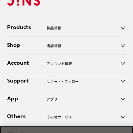
Products
製品情報
メガネ
Shop
店舗情報
サングラス
レンズ
店舗
コンタクトレンズ
Account
アカウント情報
オンラインショップ
老眼鏡
キッズ
マイページ／ログイン
Support
アクセサリー
サポート・フォロー
ログアウト
LINE公式アカウント
お知らせ
App
アプリ
よくあるご質問
ご利用ガイド
JINSアプリ
お問い合わせ
Others
その他サービス
3D WEB試着