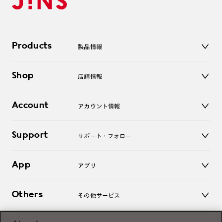
Products
製品情報
メガネ
Shop
店舗情報
サングラス
レンズ
店舗
コンタクトレンズ
Account
アカウント情報
オンラインショップ
老眼鏡
キッズ
マイページ／ログイン
Support
アクセサリー
サポート・フォロー
ログアウト
LINE公式アカウント
お知らせ
App
アプリ
よくあるご質問
ご利用ガイド
JINSアプリ
お問い合わせ
Others
その他サービス
3D WEB試着