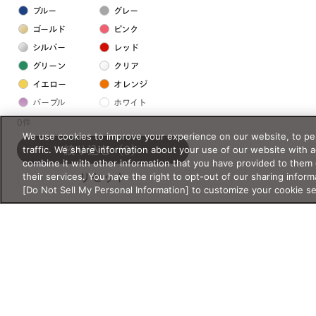
ブルー
グレー
ゴールド
ピンク
シルバー
レッド
グリーン
クリア
イエロー
オレンジ
パープル
ホワイト
0件
We use cookies to improve your experience on our website, to per
フレームの素材
traffic. We share information about your use of our website with 
絞り込む
（0）
combine it with other information that you have provided to them 
プラスチック系
their services. You have the right to opt-out of our sharing inform
リセット
[Do Not Sell My Personal Information] to customize your cookie s
樹脂
アセテート
サスティナブル素材
セルロイド