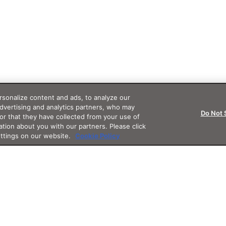
sonalize content and ads, to analyze our
advertising and analytics partners, who may
Do Not 
or that they have collected from your use of
ation about you with our partners. Please click
ettings on our website.
Cookie Policy