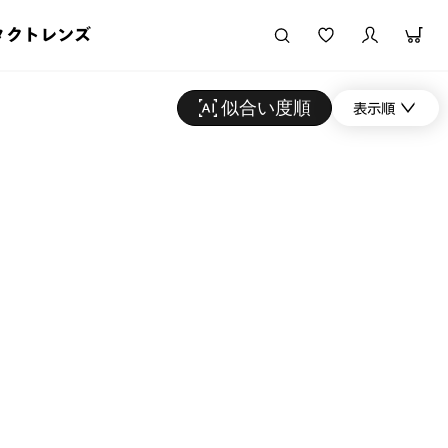
タクトレンズ
似合い度順
表示順