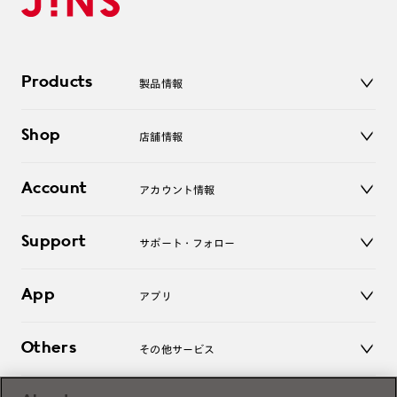
Products
製品情報
メガネ
Shop
店舗情報
サングラス
レンズ
店舗
コンタクトレンズ
Account
アカウント情報
オンラインショップ
老眼鏡
キッズ
マイページ／ログイン
Support
アクセサリー
サポート・フォロー
ログアウト
LINE公式アカウント
お知らせ
App
アプリ
よくあるご質問
ご利用ガイド
JINSアプリ
お問い合わせ
Others
その他サービス
3D WEB試着